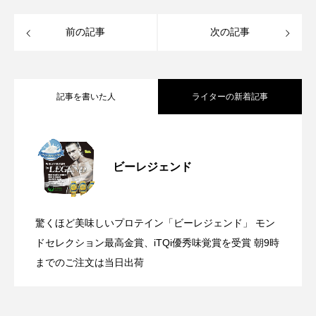
前の記事
次の記事
記事を書いた人
ライターの新着記事
【参加型企画】#筋肉ルームツアー 〜み
2025.08.27
ビーレジェンド
【ひげセンセの健康を学ぶ】第9回 時代
2025.05.15
んなのホームジム見せてください〜
驚くほど美味しいプロテイン「ビーレジェンド」 モン
【2025年3月13日(木)まで】第3期公式ビ
2025.03.03
の変化による“マナー”と人の“神経活動”の
ドセレクション最高金賞、iTQi優秀味覚賞を受賞 朝9時
までのご注文は当日出荷
ビーレジェンド「中の人」が逃走中！？
2025.01.21
ーレジェンドアンバサダー募集開始！
話