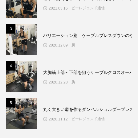
ビーレジェンド通信
2021.03.16
3
バリエーション別 ケーブルプレスダウンのやり
腕
2020.12.09
4
大胸筋上部～下部を狙うケーブルクロスオーバー
胸
2020.12.28
5
丸く大きい肩を作るダンベルショルダープレスの
ビーレジェンド通信
2020.11.12