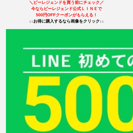
＼ビーレジェンドを買う前にチェック／
今ならビーレジェンド公式ＬＩＮＥで
プロテイン無料配布イベント開催！
500円OFFクーポンがもらえる！
↓↓お得に購入するなら画像をクリック↓↓