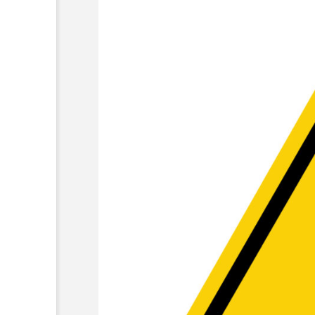
レジェンドをもっと「お得」に買う方
【2025年3月13
は？割引クーポンやキャンペーン情報
レジェンドアンバ
タッフが紹介