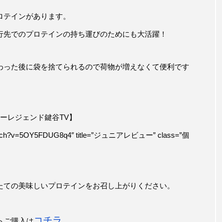
ロテインがあります。
行先でのプロテインの持ち運びのためにも大活躍！
わった後に袋を捨てられるので荷物が増えなくて便利です
ーレジェンド鍵谷TV】
om/watch?v=5OY5FDUG8q4″ title=”ジュニアレビュー” class=”個
たての美味しいプロテインをお召し上がりください。
コチラ
トご購入は