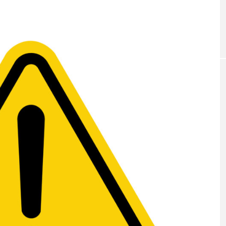
日(木)まで】第3期公式ビー
ビーレジェンド「中の人」が逃
サダー募集開始！
ロテイン無料配布イベント開催