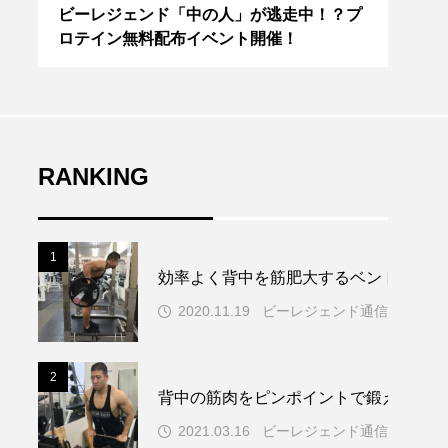
走中！？プ
ビーレジェンドをもっと「お得」に買う方
！
法とは？割引クーポンやキャンペーン情報
をスタッフが紹介
RANKING
1
効率よく背中を筋肥大するベントオーバ
2020.11.19
ビーレジェンド通信
2
背中の筋肉をピンポイントで鍛えるケー
2021.03.16
ビーレジェンド通信