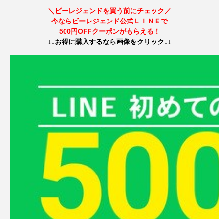
＼ビーレジェンドを買う前にチェック／
今ならビーレジェンド公式ＬＩＮＥで
プロテイン無料配布イベント開催！
500円OFFクーポンがもらえる！
↓↓お得に購入するなら画像をクリック↓↓