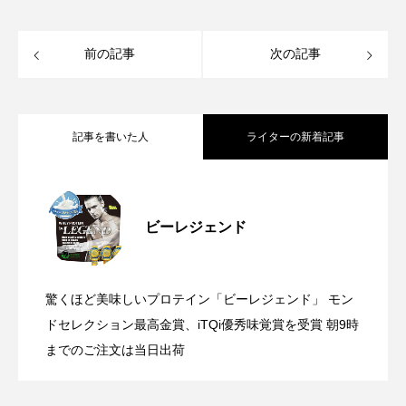
前の記事
次の記事
記事を書いた人
ライターの新着記事
【参加型企画】#筋肉ルームツアー 〜み
2025.08.27
ビーレジェンド
【ひげセンセの健康を学ぶ】第9回 時代
2025.05.15
んなのホームジム見せてください〜
驚くほど美味しいプロテイン「ビーレジェンド」 モン
【2025年3月13日(木)まで】第3期公式ビ
2025.03.03
の変化による“マナー”と人の“神経活動”の
ドセレクション最高金賞、iTQi優秀味覚賞を受賞 朝9時
までのご注文は当日出荷
ビーレジェンド「中の人」が逃走中！？
2025.01.21
ーレジェンドアンバサダー募集開始！
話