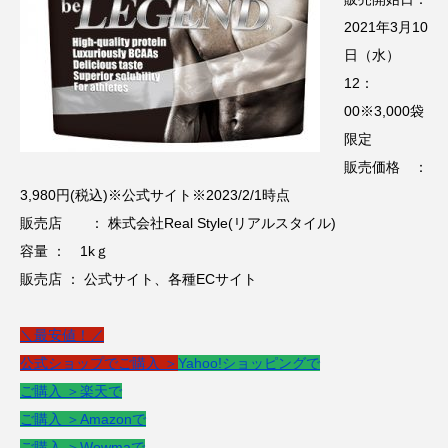
2021年3月10
日（水）
12：
00※3,000袋
限定
販売価格 ：
3,980円(税込)※公式サイト※2023/2/1時点
販売店 ： 株式会社Real Style(リアルスタイル)
容量 ： 1kｇ
販売店 ： 公式サイト、各種ECサイト
＼最安値！／
公式ショップでご購入 ＞
Yahoo!ショッピングで
ご購入 ＞
楽天で
ご購入 ＞
Amazonで
ご購入 ＞
Wowmaで