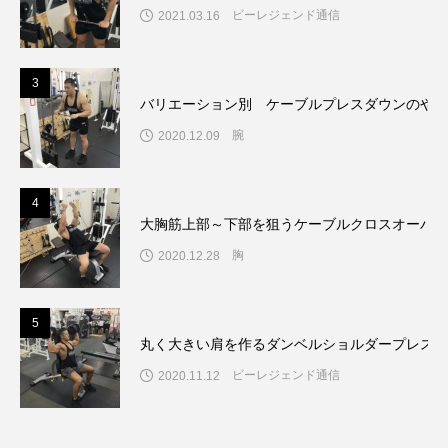
ビーレジェンド通信
2021.03.16
3
バリエーション別 ケーブルプレスダウンのやり
腕
2020.12.09
4
大胸筋上部～下部を狙うケーブルクロスオーバー
胸
2020.12.28
5
丸く大きい肩を作るダンベルショルダープレスの
ビーレジェンド通信
2020.11.12