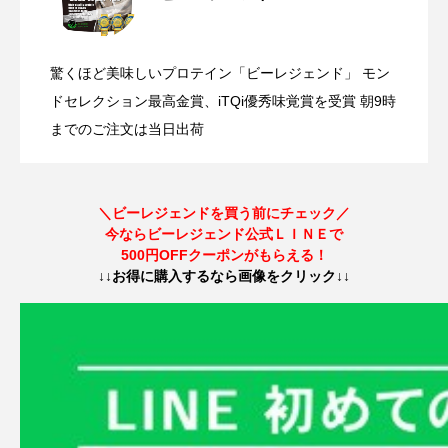
【ひげセンセの健康を学ぶ】第9回 時代
2025.05.15
んなのホームジム見せてください〜
驚くほど美味しいプロテイン「ビーレジェンド」 モン
【2025年3月13日(木)まで】第3期公式ビ
2025.03.03
の変化による“マナー”と人の“神経活動”の
ドセレクション最高金賞、iTQi優秀味覚賞を受賞 朝9時
までのご注文は当日出荷
ビーレジェンド「中の人」が逃走中！？
2025.01.21
ーレジェンドアンバサダー募集開始！
話
＼ビーレジェンドを買う前にチェック／
今ならビーレジェンド公式ＬＩＮＥで
プロテイン無料配布イベント開催！
500円OFFクーポンがもらえる！
↓↓お得に購入するなら画像をクリック↓↓