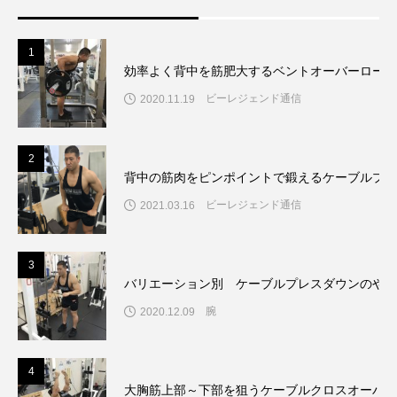
1
効率よく背中を筋肥大するベントオーバーローの
ビーレジェンド通信
2020.11.19
2
背中の筋肉をピンポイントで鍛えるケーブルプル
ビーレジェンド通信
2021.03.16
3
バリエーション別 ケーブルプレスダウンのやり
腕
2020.12.09
4
大胸筋上部～下部を狙うケーブルクロスオーバー