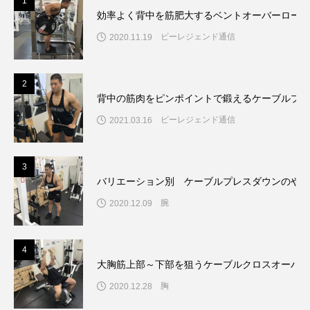
1
効率よく背中を筋肥大するベントオーバーローの
ビーレジェンド通信
2020.11.19
2
背中の筋肉をピンポイントで鍛えるケーブルプル
ビーレジェンド通信
2021.03.16
3
バリエーション別 ケーブルプレスダウンのやり
腕
2020.12.09
4
大胸筋上部～下部を狙うケーブルクロスオーバー
胸
2020.12.28