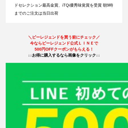
【2025年3月13日(木)まで】第3期公式ビ
2025.03.03
の変化による“マナー”と人の“神経活動”の
ドセレクション最高金賞、iTQi優秀味覚賞を受賞 朝9時
までのご注文は当日出荷
ビーレジェンド「中の人」が逃走中！？
2025.01.21
ーレジェンドアンバサダー募集開始！
話
＼ビーレジェンドを買う前にチェック／
今ならビーレジェンド公式ＬＩＮＥで
プロテイン無料配布イベント開催！
500円OFFクーポンがもらえる！
↓↓お得に購入するなら画像をクリック↓↓