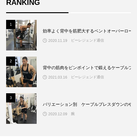
RANKING
1
効率よく背中を筋肥大するベントオーバーローの
ビーレジェンド通信
2020.11.19
2
背中の筋肉をピンポイントで鍛えるケーブルプル
ビーレジェンド通信
2021.03.16
3
バリエーション別 ケーブルプレスダウンのやり
腕
2020.12.09