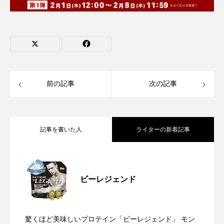
前の記事
次の記事
記事を書いた人
ライターの新着記事
【参加型企画】#筋肉ルームツアー 〜み
2025.08.27
ビーレジェンド
【ひげセンセの健康を学ぶ】第9回 時代
2025.05.15
んなのホームジム見せてください〜
驚くほど美味しいプロテイン「ビーレジェンド」 モン