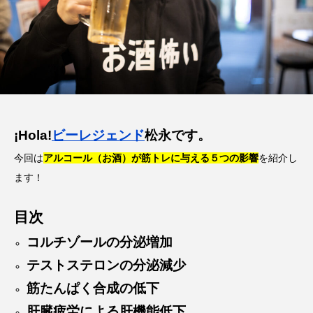
¡Hola!
ビーレジェンド
松永です。
今回は
アルコール（お酒）が筋トレに与える５つの影響
を紹介し
ます！
目次
コルチゾールの分泌増加
テストステロンの分泌減少
筋たんぱく合成の低下
肝臓疲労による肝機能低下