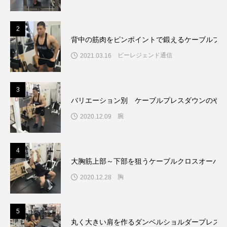
2
背中の筋肉をピンポイントで鍛えるケーブルプル
ビーレジェンド通信
2021.03.16
3
バリエーション別 ケーブルプレスダウンのやり
腕
2020.12.09
4
大胸筋上部～下部を狙うケーブルクロスオーバー
胸
2020.12.28
5
丸く大きい肩を作るダンベルショルダープレスの