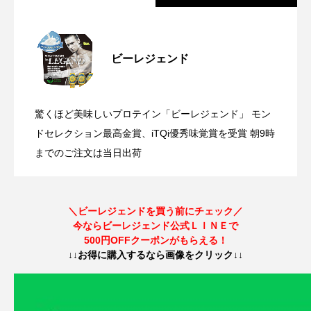
【参加型企画】#筋肉ルームツアー 〜み
2025.08.27
ビーレジェンド
【ひげセンセの健康を学ぶ】第9回 時代
2025.05.15
んなのホームジム見せてください〜
驚くほど美味しいプロテイン「ビーレジェンド」 モン
【2025年3月13日(木)まで】第3期公式ビ
2025.03.03
の変化による“マナー”と人の“神経活動”の
ドセレクション最高金賞、iTQi優秀味覚賞を受賞 朝9時
までのご注文は当日出荷
ビーレジェンド「中の人」が逃走中！？
2025.01.21
ーレジェンドアンバサダー募集開始！
話
＼ビーレジェンドを買う前にチェック／
今ならビーレジェンド公式ＬＩＮＥで
プロテイン無料配布イベント開催！
500円OFFクーポンがもらえる！
↓↓お得に購入するなら画像をクリック↓↓