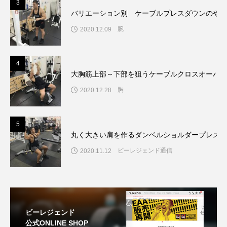
3
バリエーション別 ケーブルプレスダウンのやり
腕
2020.12.09
4
大胸筋上部～下部を狙うケーブルクロスオーバー
胸
2020.12.28
5
丸く大きい肩を作るダンベルショルダープレスの
ビーレジェンド通信
2020.11.12
ビーレジェンド
公式ONLINE SHOP